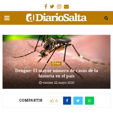
Facebook
Gorjeo
Instagram
Email
MENÚ
PRIMARIA
El País
Dengue: El mayor número de casos de la
historia en el país
viernes 22 mayo 2020
COMPARTIR
0