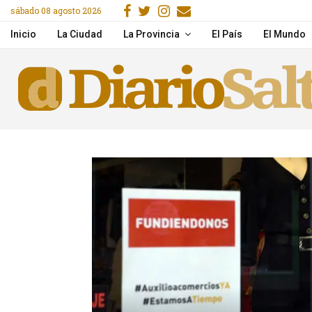
Facebook
Gorjeo
Instagram
Email
sábado 08 agosto 2026
Una mujer murió tras un
Inicio
La Ciudad
La Provincia
El País
El Mundo