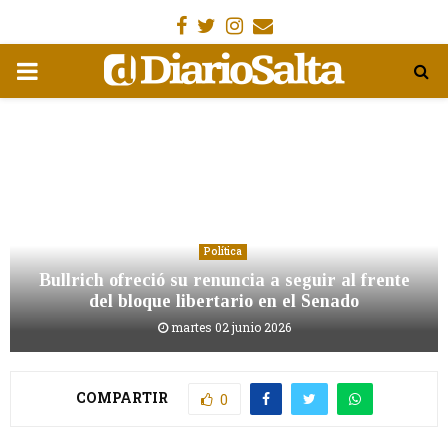
Facebook
Gorjeo
Instagram
Email
MENÚ
PRIMARIA
Política
Bullrich ofreció su renuncia a seguir al frente
del bloque libertario en el Senado
martes 02 junio 2026
COMPARTIR
0