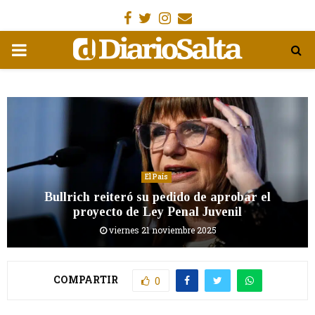
Facebook
Gorjeo
Instagram
Email
MENÚ
PRIMARIA
El País
Bullrich reiteró su pedido de aprobar el
proyecto de Ley Penal Juvenil
viernes 21 noviembre 2025
COMPARTIR
0