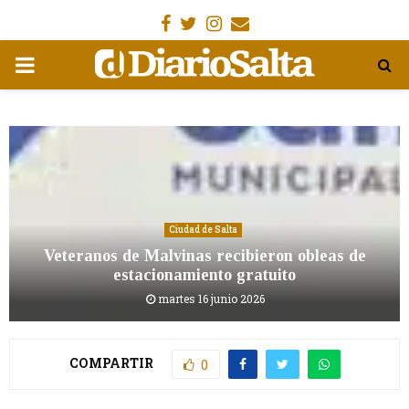
Facebook
Gorjeo
Instagram
Email
MENÚ
PRIMARIA
Ciudad de Salta
Veteranos de Malvinas recibieron obleas de
estacionamiento gratuito
martes 16 junio 2026
COMPARTIR
0