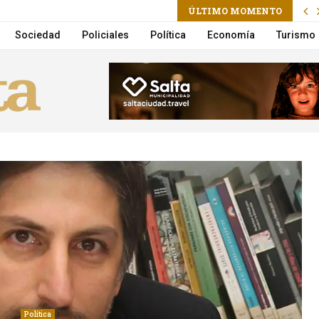
ram
l
ÚLTIMO MOMENTO
n por Lebón y Aznar en vivo por Flow
Sociedad
Policiales
Política
Economía
Turismo
Política