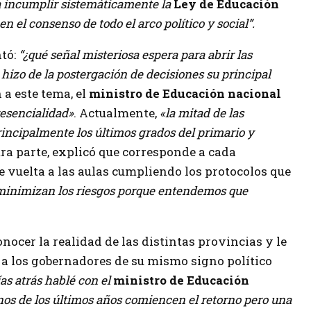
 a incumplir sistemáticamente la
Ley de Educación
n el consenso de todo el arco político y social”.
tó:
“¿qué señal misteriosa espera para abrir las
 hizo de la postergación de decisiones su principal
n a este tema, el
ministro de Educación nacional
resencialidad»
. Actualmente,
«la mitad de las
principalmente los últimos grados del primario y
tra parte, explicó que corresponde a cada
de vuelta a las aulas cumpliendo los protocolos que
 minimizan los riesgos porque entendemos que
nocer la realidad de las distintas provincias y le
 a los gobernadores de su mismo signo político
ías atrás hablé con el
ministro de Educación
os de los últimos años comiencen el retorno pero una