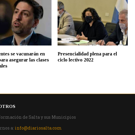
ntes se vacunarán en
Presencialidad plena para el
para asegurar las clases
ciclo lectivo 2022
ales
OTROS
formación de Salta y sus Municipios
rnos a:
info@diariosalta.com