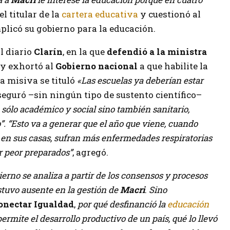
el titular de la
cartera educativa
y cuestionó al
plicó su gobierno para la educación.
l diario
Clarín
, en la que
defendió a la ministra
y exhortó al
Gobierno nacional
a que habilite la
La misiva se tituló
«Las escuelas ya deberían estar
seguró –sin ningún tipo de sustento científico–
o sólo académico y social sino también sanitario,
. “Esto va a generar que el año que viene, cuando
 en sus casas, sufran más enfermedades respiratorias
ar peor preparados”
, agregó.
erno se analiza a partir de los consensos y procesos
estuvo ausente en la gestión de
Macri
.
Sino
onectar Igualdad
,
por qué desfinanció la
educación
permite el desarrollo productivo de un país, qué lo llevó