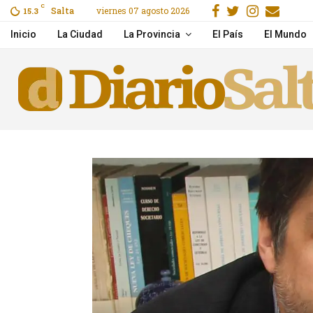
Facebook
Gorjeo
Instag
Emai
C
Salta
viernes 07 agosto 2026
reet, Secure & Easy
15.3
Mirá el show Serú Girá
Inicio
La Ciudad
La Provincia
El País
El Mundo