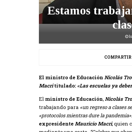
Estamos trabaja
cla
l
COMPARTIR
El ministro de Educación
Nicolás Tro
Macri
titulado:
«Las escuelas ya deber
El
ministro de Educación
,
Nicolás Tro
trabajando para
«un regreso a clases s
«protocolos mientras dure la pandemia»
expresidente
Mauricio Macri
, quien 
mediante una carta.
“Celebro que ahor