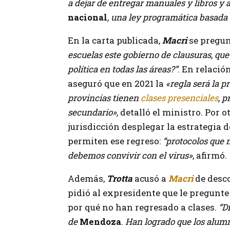
a dejar de entregar manuales y libros y
nacional
, una ley programática basada e
En la carta publicada,
Macri
se pregun
escuelas este gobierno de clausuras, que
política en todas las áreas?”
. En relació
aseguró que en 2021 la
«regla será la p
provincias tienen
clases presenciales
, 
secundario»,
detalló el ministro. Por o
jurisdicción desplegar la estrategia 
permiten ese regreso:
“protocolos que
debemos convivir con el virus»
, afirmó.
Además,
Trotta
acusó a
Macri
de desco
pidió al expresidente que le pregunte
por qué no han regresado a clases.
“D
de
Mendoza
.
Han logrado que los alumn