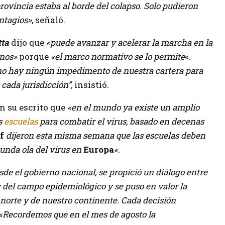
rovincia estaba al borde del colapso. Solo pudieron
ntagios»
, señaló.
tta
dijo que
«puede avanzar y acelerar la marcha en la
mnos»
porque
«el marco normativo se lo permite
«.
no hay ningún impedimento de nuestra cartera para
cada jurisdicción”,
insistió.
n su escrito que
«en el mundo ya existe un amplio
as
escuelas
para combatir el virus, basado en decenas
ef
dijeron esta misma semana que las escuelas deben
unda ola del virus en
Europa
«
.
sde el gobierno nacional, se propició un diálogo entre
y del campo epidemiológico y se puso en valor la
 norte y de nuestro continente. Cada decisión
«Recordemos que en el mes de agosto la