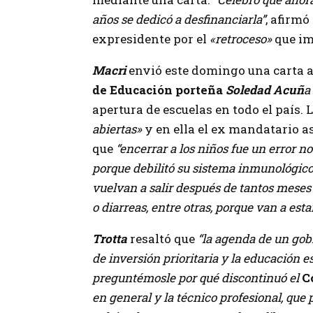
años se dedicó a desfinanciarla”
, afirmó 
expresidente por el
«retroceso»
que im
Macri
envió este domingo una carta a
de Educación porteña
Soledad Acuñ
a
apertura de escuelas en todo el país. 
abiertas»
y en ella el ex mandatario a
que
“encerrar a los niños fue un error n
porque debilitó su sistema inmunológico”
vuelvan a salir después de tantos meses
o diarreas, entre otras, porque van a est
Trotta
resaltó que
“la agenda de un gobi
de inversión prioritaria y la educación 
preguntémosle por qué discontinuó el
C
en general y la técnico profesional, que 