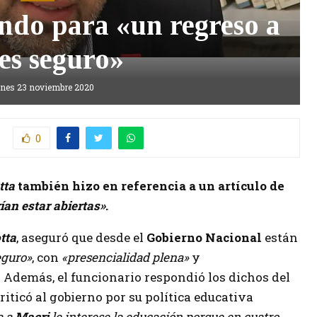
ndo para «un regreso a
ses seguro»
unes 23 noviembre 2020
0
tta
también hizo en referencia a un artículo de
ían estar abiertas»
.
tta
, aseguró que desde el
Gobierno Nacional
están
eguro»
, con
«presencialidad plena»
y
. Además, el funcionario respondió los dichos del
criticó al gobierno por su política educativa
a a
Macri
le interese la educación porque en cuatro