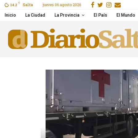
Facebook
Gorjeo
Instagr
Email
C
Salta
jueves 06 agosto 2026
ras un choque en Cerrillos
14.2
Pichetto aseguró que Vi
Inicio
La Ciudad
La Provincia
El País
El Mundo