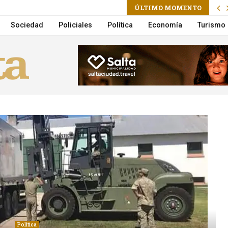
am
ÚLTIMO MOMENTO
ctoria Villarruel será candidata a presidenta
Sociedad
Policiales
Política
Economía
Turismo
Política