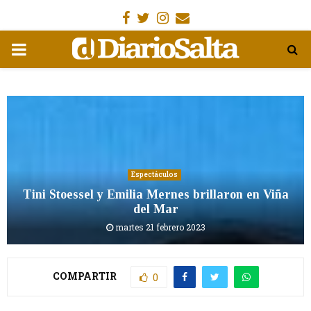
Facebook
Gorjeo
Instagram
Email
MENÚ
PRIMARIA
Espectáculos
Tini Stoessel y Emilia Mernes brillaron en Viña
del Mar
martes 21 febrero 2023
COMPARTIR
0