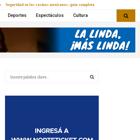
Seguridad en los casinos mexicanos: guía completa
Deportes
Espectáculos
Cultura
B
u
s
B
c
a
U
r
:
S
C
A