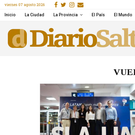
Facebook
Gorjeo
Instagram
Email
viernes 07 agosto 2026
Una mujer murió tras un
Inicio
La Ciudad
La Provincia
El País
El Mundo
VUE