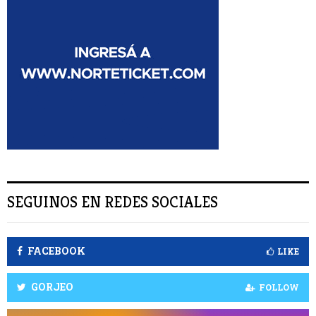
:
S
C
A
R
SEGUINOS EN REDES SOCIALES
FACEBOOK
LIKE
GORJEO
FOLLOW