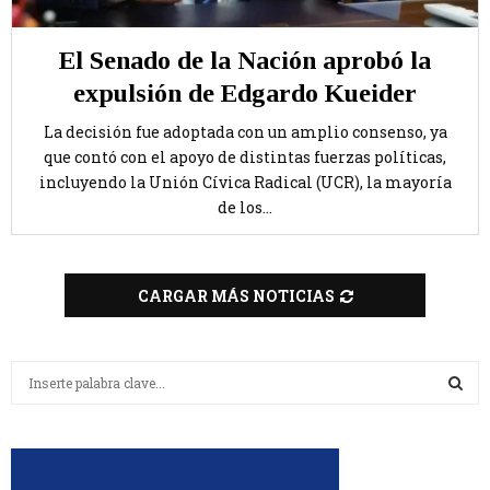
El Senado de la Nación aprobó la
expulsión de Edgardo Kueider
La decisión fue adoptada con un amplio consenso, ya
que contó con el apoyo de distintas fuerzas políticas,
incluyendo la Unión Cívica Radical (UCR), la mayoría
de los...
CARGAR MÁS NOTICIAS
B
u
s
B
c
a
U
r