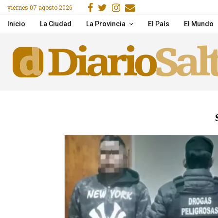
Facebook
Gorjeo
Instagram
Email
viernes 07 agosto 2026
Una mujer murió tras un
Inicio
La Ciudad
La Provincia
El País
El Mundo