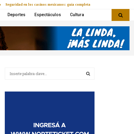
Seguridad en los casinos mexicanos: guía completa
Deportes
Espectáculos
Cultura
B
u
s
B
c
a
U
r
:
S
C
A