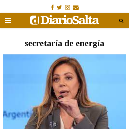
Facebook
Gorjeo
Instagram
Email
MENÚ
PRIMARIA
secretaría de energía