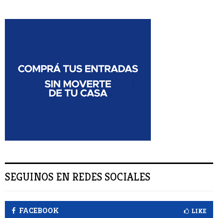
s
B
c
a
U
r
:
S
C
A
R
SEGUINOS EN REDES SOCIALES
FACEBOOK
LIKE