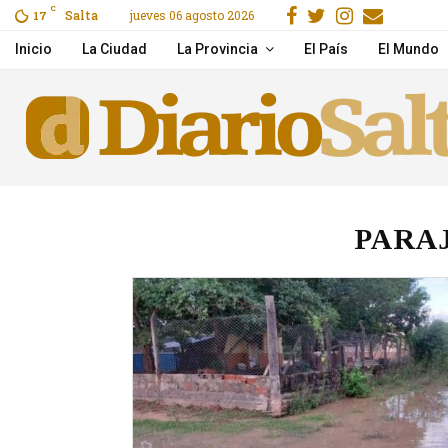
Facebook
Gorjeo
Instagra
Email
C
Salta
jueves 06 agosto 2026
ras un choque en Cerrillos
17
Pichetto aseguró que Vi
Inicio
La Ciudad
La Provincia
El País
El Mundo
PARAJ