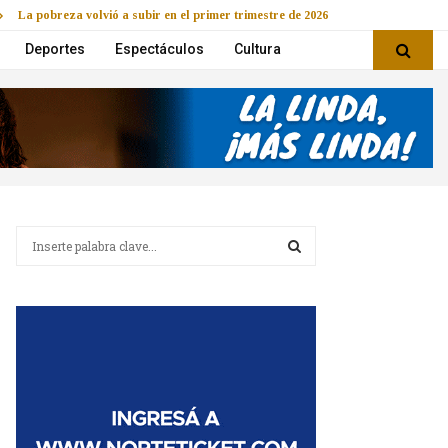
La pobreza volvió a subir en el primer trimestre de 2026
Deportes
Espectáculos
Cultura
B
u
s
B
c
a
U
r
:
S
C
A