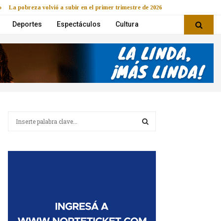
La pobreza volvió a subir en el primer trimestre de 2026
Deportes
Espectáculos
Cultura
B
u
s
B
c
a
U
r
:
S
C
A