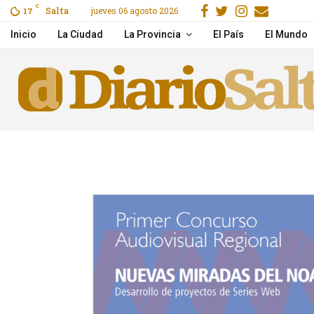
Facebook
Gorjeo
Instagra
Email
C
Salta
jueves 06 agosto 2026
ras un choque en Cerrillos
17
Pichetto aseguró que Vi
Inicio
La Ciudad
La Provincia
El País
El Mundo