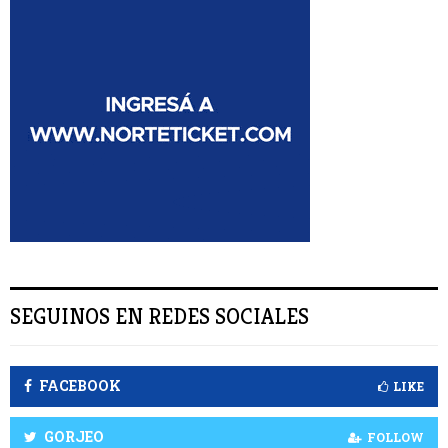
a
U
r
:
S
C
A
R
SEGUINOS EN REDES SOCIALES
FACEBOOK
LIKE
GORJEO
FOLLOW