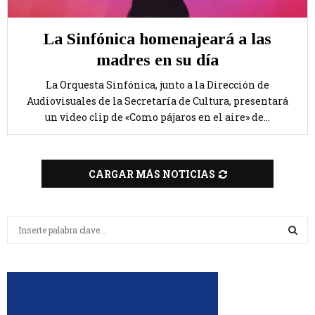
La Sinfónica homenajeará a las
madres en su día
La Orquesta Sinfónica, junto a la Dirección de
Audiovisuales de la Secretaría de Cultura, presentará
un video clip de «Como pájaros en el aire» de...
CARGAR MÁS NOTICIAS
B
u
s
B
c
a
U
r
:
S