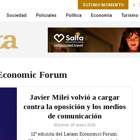
am
l
ÚLTIMO MOMENTO
n por Lebón y Aznar en vivo por Flow
Sociedad
Policiales
Política
Economía
Turismo
Economic Forum
Javier Milei volvió a cargar
contra la oposición y los medios
de comunicación
jueves 28 mayo 2026
12° edición del Latam Economic Forum: