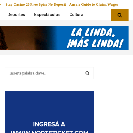
Stay Casino 20 Free Spins No Deposit – Aussie Guide to Claim, Wager & Play
Deportes
Espectáculos
Cultura
B
u
s
B
c
a
U
r
:
S
C
A