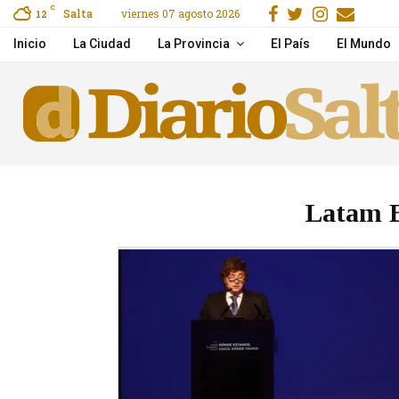
Facebook
Gorjeo
Instagr
Emai
C
Salta
viernes 07 agosto 2026
reet, Secure & Easy
12
Mirá el show Serú Girá
Inicio
La Ciudad
La Provincia
El País
El Mundo
Latam 