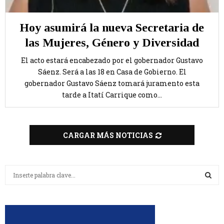
Hoy asumirá la nueva Secretaria de
las Mujeres, Género y Diversidad
El acto estará encabezado por el gobernador Gustavo
Sáenz. Será a las 18 en Casa de Gobierno. El
gobernador Gustavo Sáenz tomará juramento esta
tarde a Itatí Carrique como...
CARGAR MÁS NOTICIAS
B
u
s
B
c
a
U
r