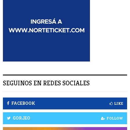
:
S
C
A
R
SEGUINOS EN REDES SOCIALES
FACEBOOK
LIKE
GORJEO
FOLLOW