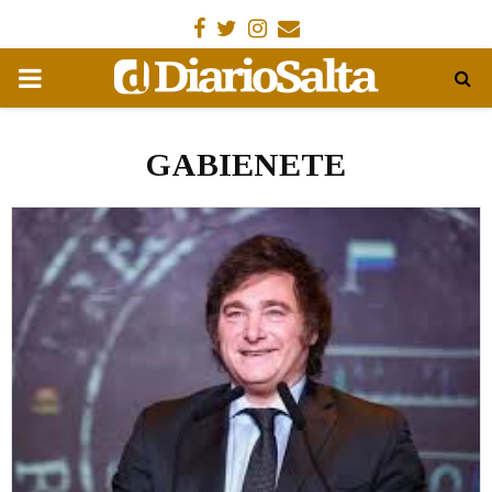
Facebook
Gorjeo
Instagram
Email
MENÚ
PRIMARIA
GABIENETE