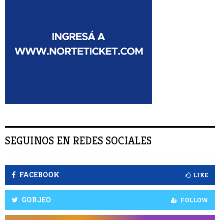
:
S
C
A
R
SEGUINOS EN REDES SOCIALES
FACEBOOK
LIKE
GORJEO
FOLLOW