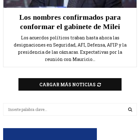
Los nombres confirmados para
conformar el gabinete de Milei
Los acuerdos políticos traban hasta ahora las
designaciones en Seguridad, AFI, Defensa, AFIP y la
presidencia de las cámaras. Expectativas por la
reunión con Mauricio...
CARGAR MÁS NOTICIAS
B
u
s
B
c
a
U
r