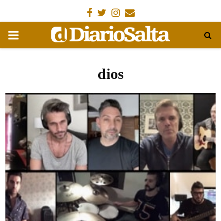
Facebook
Gorjeo
Instagram
Email
MENÚ
PRIMARIA
dios