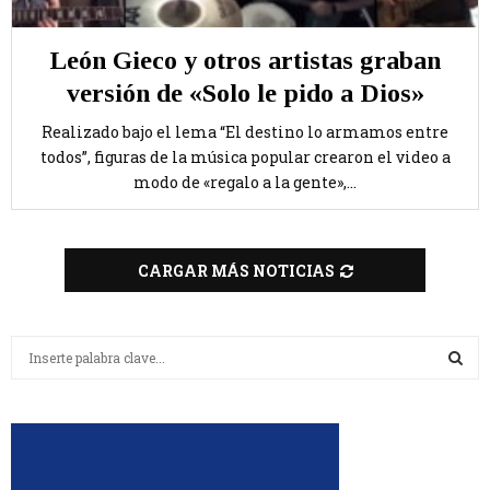
León Gieco y otros artistas graban
versión de «Solo le pido a Dios»
Realizado bajo el lema “El destino lo armamos entre
todos”, figuras de la música popular crearon el video a
modo de «regalo a la gente»,...
CARGAR MÁS NOTICIAS
B
u
s
B
c
a
U
r
:
S