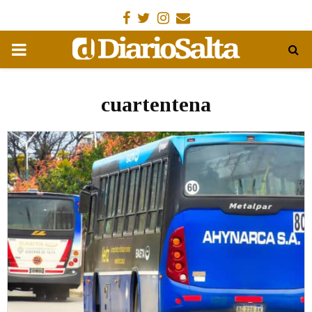
Facebook
Gorjeo
Instagram
Email
MENÚ
PRIMARIA
cuartentena