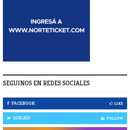
:
S
C
A
R
SEGUINOS EN REDES SOCIALES
FACEBOOK
LIKE
GORJEO
FOLLOW