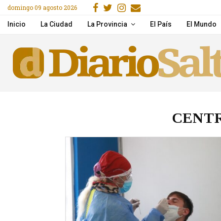
Facebook
Gorjeo
Instagram
Email
domingo 09 agosto 2026
Best OnlyFans Creators 
Inicio
La Ciudad
La Provincia
El País
El Mundo
CENTR