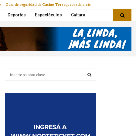
Guía de seguridad de Casino Torrequebrada slots
Deportes
Espectáculos
Cultura
B
u
s
B
c
a
U
r
:
S
C
A