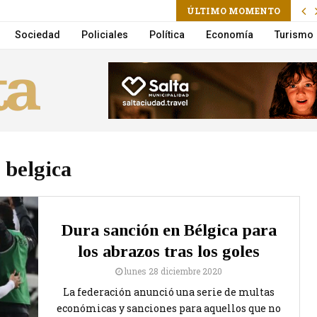
ram
il
ÚLTIMO MOMENTO
n por Lebón y Aznar en vivo por Flow
Sociedad
Policiales
Política
Economía
Turismo
belgica
Dura sanción en Bélgica para
los abrazos tras los goles
lunes 28 diciembre 2020
La federación anunció una serie de multas
económicas y sanciones para aquellos que no