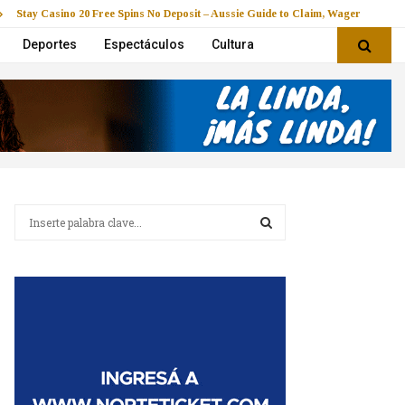
Stay Casino 20 Free Spins No Deposit – Aussie Guide to Claim, Wager & Play
Deportes
Espectáculos
Cultura
B
u
s
B
c
a
U
r
:
S
C
A