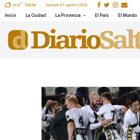
Facebook
Gorjeo
Instag
Ema
C
Salta
viernes 07 agosto 2026
reet, Secure & Easy
10.9
Mirá el show Serú Girá
Inicio
La Ciudad
La Provincia
El País
El Mundo