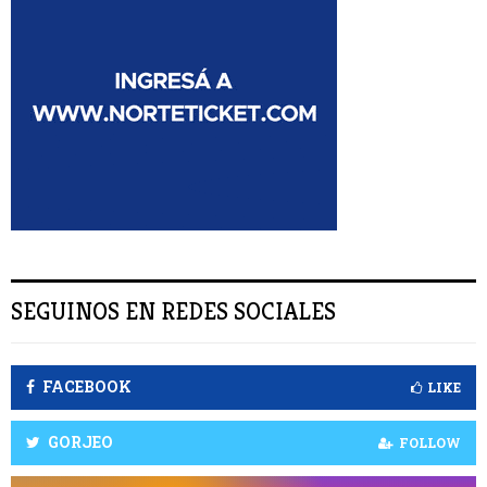
:
S
C
A
R
SEGUINOS EN REDES SOCIALES
FACEBOOK
LIKE
GORJEO
FOLLOW