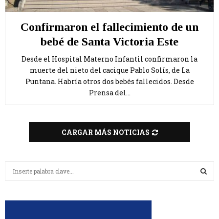
Confirmaron el fallecimiento de un
bebé de Santa Victoria Este
Desde el Hospital Materno Infantil confirmaron la
muerte del nieto del cacique Pablo Solís, de La
Puntana. Habría otros dos bebés fallecidos. Desde
Prensa del...
CARGAR MÁS NOTICIAS
B
u
s
B
c
a
U
r