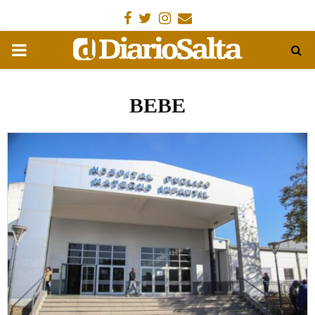
Facebook
Gorjeo
Instagram
Email
MENÚ
PRIMARIA
BEBE