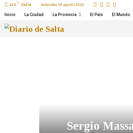
Facebook
Gorjeo
Instag
Email
C
Salta
miércoles 05 agosto 2026
22.5
Inicio
La Ciudad
La Provincia
El País
El Mundo
Sergio Massa