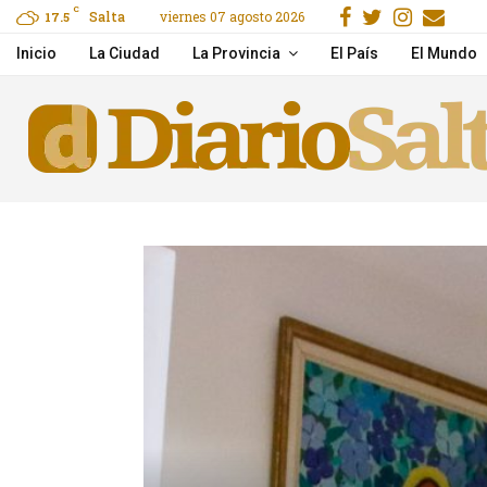
Facebook
Gorjeo
Instag
Ema
C
Salta
viernes 07 agosto 2026
e to Claim, Wager & Play
17.5
Hidden Jack Casino gids
Inicio
La Ciudad
La Provincia
El País
El Mundo