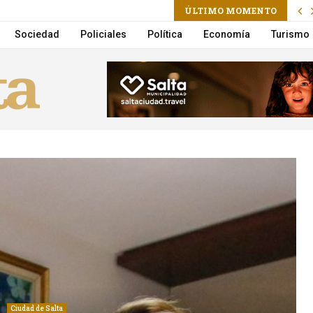
ram
il
ÚLTIMO MOMENTO
: registratie, bonussen, betaalmethoden en mobiel voor Nederlandse spelers
Sociedad
Policiales
Política
Economía
Turismo
Ciudad de Salta