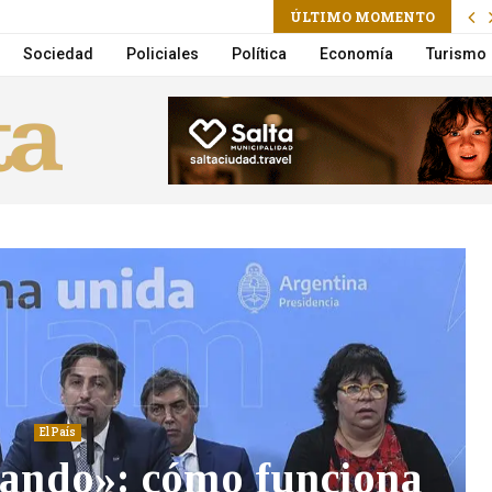
ÚLTIMO MOMENTO
 vuelco en la Circunvalación
Sociedad
Policiales
Política
Economía
Turismo
El País
ando»: cómo funciona