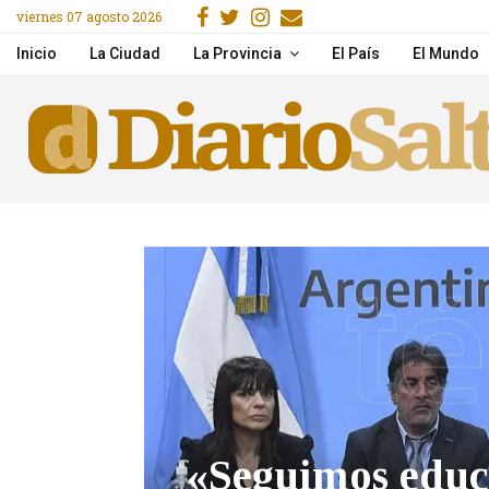
Facebook
Gorjeo
Instagram
Email
viernes 07 agosto 2026
Una mujer murió tras un
Inicio
La Ciudad
La Provincia
El País
El Mundo
«Seguimos educ