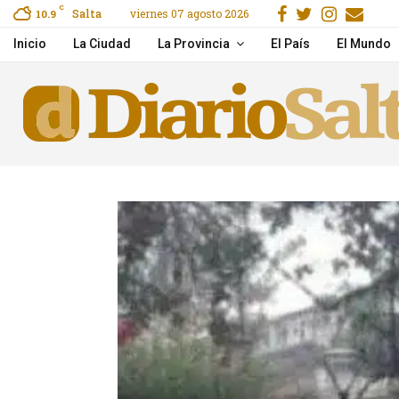
Facebook
Gorjeo
Instag
Ema
C
Salta
viernes 07 agosto 2026
reet, Secure & Easy
10.9
Mirá el show Serú Girá
Inicio
La Ciudad
La Provincia
El País
El Mundo