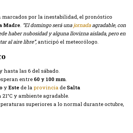
 marcados por la inestabilidad, el pronóstico
la Madre
.
“El domingo será una
jornada
agradable, con
de haber nubosidad y alguna llovizna aislada, pero en
r al aire libre”,
anticipó el meteorólogo.
co
y hasta las 6 del sábado.
 esperan entre
60 y 100 mm
.
ro
y
Este
de la
provincia
de
Salta
n 21°C y ambiente agradable.
mperaturas superiores a lo normal durante octubre,