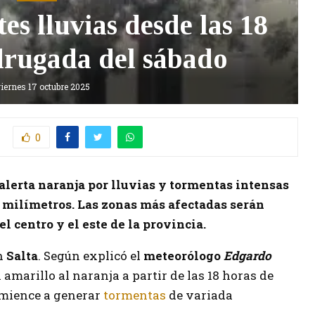
es lluvias desde las 18
drugada del sábado
iernes 17 octubre 2025
0
 alerta naranja por lluvias y tormentas intensas
 milímetros. Las zonas más afectadas serán
l centro y el este de la provincia.
en
Salta
. Según explicó el
meteorólogo
Edgardo
 amarillo al naranja a partir de las 18 horas de
comience a generar
tormentas
de variada