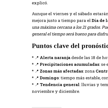
explicó.
Aunque el viernes y el sábado estarán
mejora justo a tiempo para el
Día de 
una máxima cercana a los 21 grados. Pue
general el tiempo será bueno para disfruta
Puntos clave del pronósti
* 📍
Alerta naranja
desde las 18 de ho
* 📍
Precipitaciones acumuladas
: se
* 📍
Zonas más afectadas
: zona
Cent
* 📍
Domingo
: tiempo más estable, co
* 📍
Tendencia general
: lluvias y te
noviembre y diciembre.