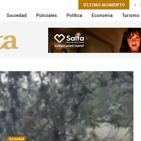
ram
il
ÚLTIMO MOMENTO
n por Lebón y Aznar en vivo por Flow
Sociedad
Policiales
Política
Economía
Turismo
Sociedad