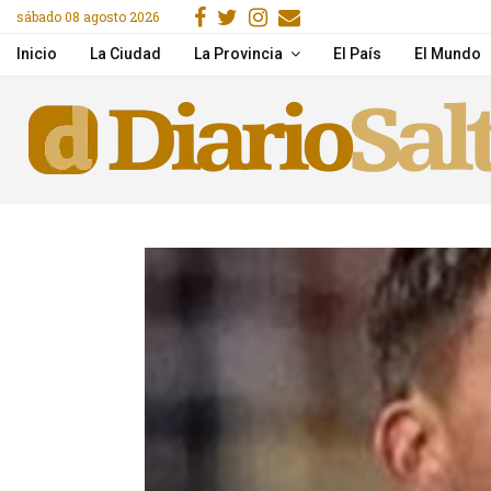
Facebook
Gorjeo
Instagram
Email
sábado 08 agosto 2026
acitaron en IA y herramientas de Google
Desde la próxima seman
Inicio
La Ciudad
La Provincia
El País
El Mundo