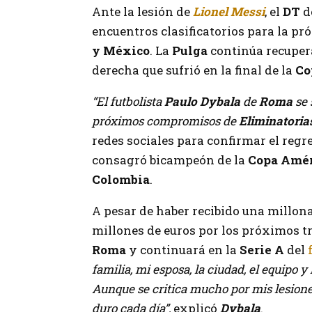
Ante la lesión de
Lionel Messi
, el
DT
d
encuentros clasificatorios para la p
y México
. La
Pulga
continúa recuperán
derecha que sufrió en la final de la
Co
“El futbolista
Paulo Dybala
de
Roma
se
próximos compromisos de
Eliminatori
redes sociales para confirmar el regr
consagró bicampeón de la
Copa Amér
Colombia
.
A pesar de haber recibido una millona
millones de euros por los próximos tre
Roma
y continuará en la
Serie A
del
familia, mi esposa, la ciudad, el equipo y 
Aunque se critica mucho por mis lesione
duro cada día”,
explicó
Dybala
.