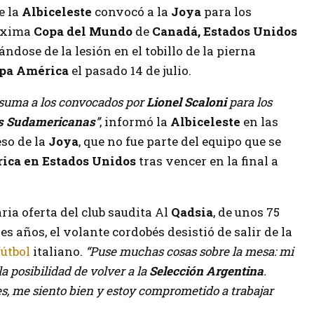
e la
Albiceleste
convocó a la
Joya
para los
róxima
Copa del Mundo
de
Canadá, Estados Unidos
dose de la lesión en el tobillo de la pierna
pa América
el pasado 14 de julio.
 suma a los convocados por
Lionel Scaloni
para los
as Sudamericanas
”
, informó la
Albiceleste
en las
eso de la
Joya
, que no fue parte del equipo que se
ica en Estados Unidos
tras vencer en la final a
ria oferta del club saudita Al
Qadsia
, de unos 75
s años, el volante cordobés desistió de salir de la
fútbol
italiano.
“Puse muchas cosas sobre la mesa: mi
la posibilidad de volver a la
Selección Argentina
.
s, me siento bien y estoy comprometido a trabajar