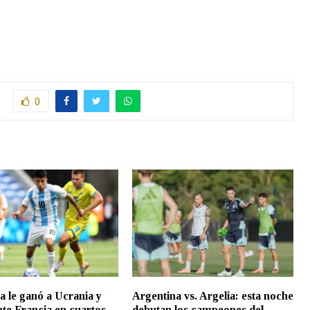
0
a le ganó a Ucrania y
Argentina vs. Argelia: esta noche
nte Francia en cuartos
debutan los campeones del