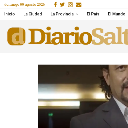
Facebook
Gorjeo
Instagram
Email
domingo 09 agosto 2026
Pricing & Mobile Access
Mercado San Miguel: ga
Inicio
La Ciudad
La Provincia
El País
El Mundo