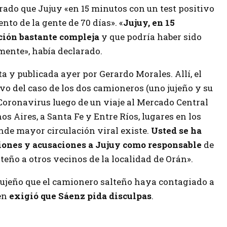
ado que Jujuy «en 15 minutos con un test positivo
to de la gente de 70 días». «
Jujuy, en 15
ación bastante compleja
y que podría haber sido
ente», había declarado.
a y publicada ayer por Gerardo Morales. Allí, el
vo del caso de los dos camioneros (uno jujeño y su
oronavirus luego de un viaje al Mercado Central
 Aires, a Santa Fe y Entre Ríos, lugares en los
nde mayor circulación viral existe.
Usted se ha
iones y acusaciones a Jujuy como responsable
de
teño a otros vecinos de la localidad de Orán».
jujeño que el camionero salteño haya contagiado a
ien
exigió que Sáenz pida disculpas
.