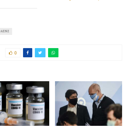
SAENZ
0