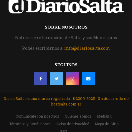
SOBRE NOSOTROS
Noticias e información de Salta y sus Municipios
Podés escribirnos a:
info@diariosalta.com
SEGUINOS
Diario Salta es una marca registrada | ©2009-2025 | Un desarrollo de
hostsalta.com.ar
Comunicate con nosotros
Quienes somos
Mediakit
Términos y Condiciones
Aviso de privacidad
Mapa del Sitio
RSS