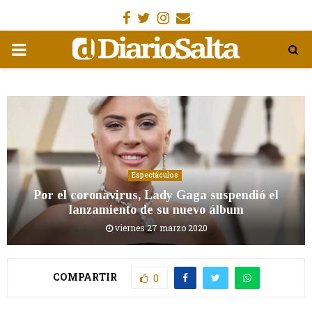
Facebook
Gorjeo
Instagram
Email
MENÚ
PRIMARIA
Espectáculos
Por el coronavirus, Lady Gaga suspendió el
lanzamiento de su nuevo álbum
viernes 27 marzo 2020
COMPARTIR
0