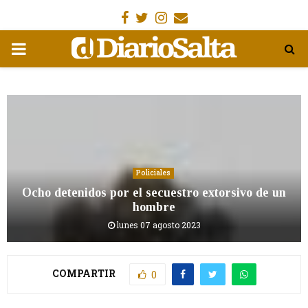
Facebook
Gorjeo
Instagram
Email
MENÚ
PRIMARIA
Policiales
Ocho detenidos por el secuestro extorsivo de un
hombre
lunes 07 agosto 2023
COMPARTIR
0