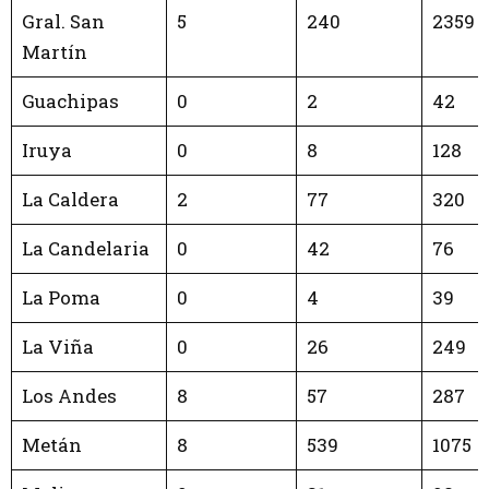
Gral. San
5
240
2359
Martín
Guachipas
0
2
42
Iruya
0
8
128
La Caldera
2
77
320
La Candelaria
0
42
76
La Poma
0
4
39
La Viña
0
26
249
Los Andes
8
57
287
Metán
8
539
1075