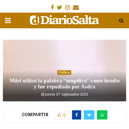
Facebook
Gorjeo
Instagram
Email
MENÚ
PRIMARIA
Política
Milei utilizó la palabra “mogólico” como insulto
y fue repudiado por Asdra
jueves 07 septiembre 2023
COMPARTIR
0