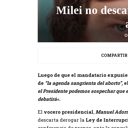
Milei no desca
COMPARTIR
Luego de que el mandatario expusie
de
“la agenda sangrienta del aborto”,
e
el Presidente podemos sospechar que 
debatirá
«.
El
vocero presidencial
,
Manuel Adorn
descarta derogar la
Ley de Interrupc
conferencia de prensa, ante la consult