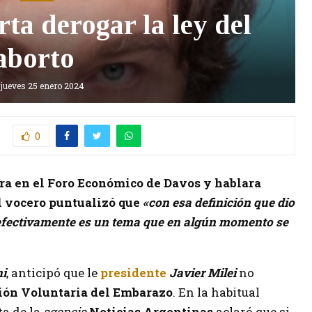
rta derogar la ley del
aborto
jueves 25 enero 2024
0
ra en el Foro Económico de Davos y hablara
l vocero puntualizó que
«con esa definición que dio
efectivamente es un tema que en algún momento se
i
, anticipó que le
presidente
Javier Milei
no
ión Voluntaria del Embarazo
. En la habitual
a de la
agencia
Noticias Argentinas
aclaró que si