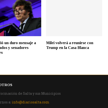
vió un duro mensaje a
Milei volverá a reunirse con
tados y senadores
Trump en la Casa Blanca
es
OTROS
formación de Salta y sus Municipios
rnos a:
info@diariosalta.com