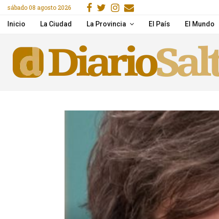
Facebook
Gorjeo
Instagram
Email
sábado 08 agosto 2026
acitaron en IA y herramientas de Google
Desde la próxima seman
Inicio
La Ciudad
La Provincia
El País
El Mundo