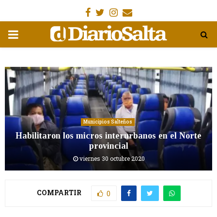
Facebook
Gorjeo
Instagram
Email
MENÚ
PRIMARIA
Municipios Salteños
Habilitaron los micros interurbanos en el Norte
provincial
viernes 30 octubre 2020
COMPARTIR
0