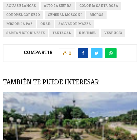
AGUAS BLANCAS
ALTO LA SIERRA
COLONIA SANTA ROSA
CORONEL CORNEJO
GENERAL MOSCONI
MICROS
MISION LA PAZ
ORAN
SALVADOR MAZZA
SANTA VICTORIA ESTE
TARTAGAL
URUNDEL
VESPUCIO
COMPARTIR
0
TAMBIÉN TE PUEDE INTERESAR