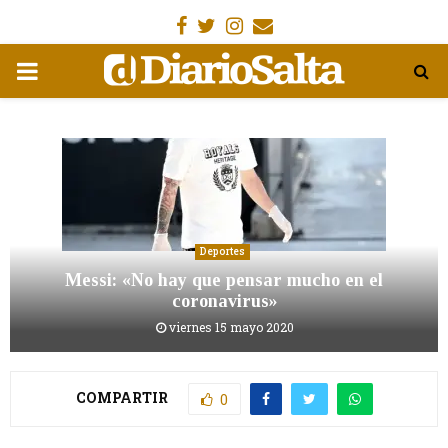
Facebook
Gorjeo
Instagram
Email
MENÚ
PRIMARIA
Deportes
Messi: «No hay que pensar mucho en el
coronavirus»
viernes 15 mayo 2020
COMPARTIR
0