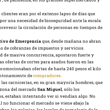
clientes eran por el extenso lapso de días que
or una necesidad de bioseguridad ante la escala
revenir la circulación de personas en tiempos de
tivo de Emergencia
que, desde mañana no abran
as de cobranzas de impuestos y servicios.
ad de masiva concurrencia, apostaron fuerte y
Las ofertas de cortes para asados fueron en las
romocionaban ofertas de hasta 240 pesos el kilo
ontonamiento de
compradores
.
n las carnicerías, en su gran mayoría hombres, que
a zona del mercado
San Miguel
, sólo los
s, estaban intentando ver si vendían algo. No
Al no funcionar el mercado se viene abajo la
an las galerías, los locales de tecnología de la