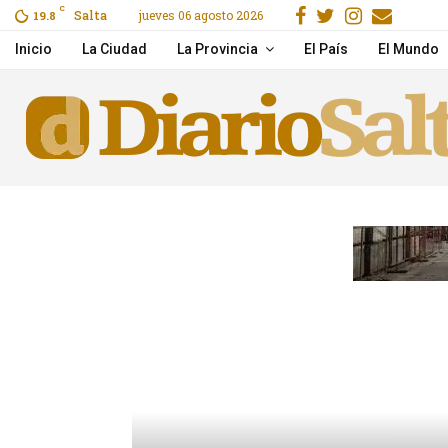
Facebook
Gorjeo
Instagr
Email
C
Salta
jueves 06 agosto 2026
o por Flow
19.8
La pobreza volvió a subi
Inicio
La Ciudad
La Provincia
El País
El Mundo