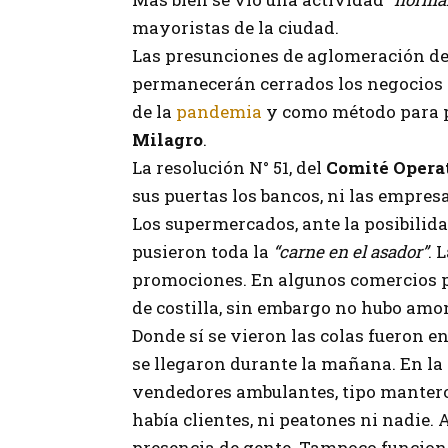
mayoristas de la ciudad.
Las presunciones de aglomeración de 
permanecerán cerrados los negocios p
de la
pandemia
y como método para p
Milagro
.
La resolución N° 51, del
Comité Opera
sus puertas los bancos, ni las empres
Los supermercados, ante la posibilid
pusieron toda la
“carne en el asador”
. 
promociones. En algunos comercios p
de costilla, sin embargo no hubo am
Donde sí se vieron las colas fueron e
se llegaron durante la mañana. En l
vendedores ambulantes, tipo mantero
había clientes, ni peatones ni nadie. 
presencia de gente. Tampoco funcionab