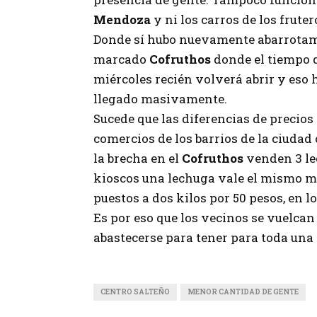
Mendoza
y ni los carros de los frute
Donde sí hubo nuevamente abarrotam
marcado
Cofruthos
donde el tiempo 
miércoles recién volverá abrir y eso
llegado masivamente.
Sucede que las diferencias de precios 
comercios de los barrios de la ciuda
la brecha en el
Cofruthos
venden 3 lec
kioscos una lechuga vale el mismo mo
puestos a dos kilos por 50 pesos, en l
Es por eso que los vecinos se vuelca
abastecerse para tener para toda una
CENTRO SALTEÑO
MENOR CANTIDAD DE GENTE