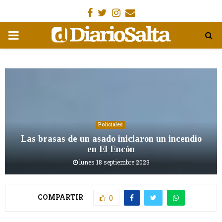
Facebook
Gorjeo
Instagram
Email
MENÚ
PRIMARIA
Policiales
Las brasas de un asado iniciaron un incendio
en El Encón
lunes 18 septiembre 2023
COMPARTIR
0