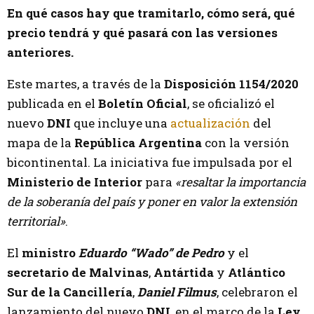
En qué casos hay que tramitarlo, cómo será, qué
precio tendrá y qué pasará con las versiones
anteriores.
Este martes, a través de la
Disposición 1154/2020
publicada en el
Boletín Oficial
, se oficializó el
nuevo
DNI
que incluye una
actualización
del
mapa de la
República Argentina
con la versión
bicontinental. La iniciativa fue impulsada por el
Ministerio de Interior
para
«resaltar la importancia
de la soberanía del país y poner en valor la extensión
territorial»
.
El
ministro
Eduardo “Wado” de Pedro
y el
secretario de Malvinas
,
Antártida
y
Atlántico
Sur de la Cancillería
,
Daniel Filmus
, celebraron el
lanzamiento del nuevo
DNI
, en el marco de la
Ley