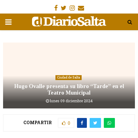
Facebook
Gorjeo
Instagram
Email
MENÚ
PRIMARIA
Ciudad de Salta
Hugo Ovalle presenta su libro “Tarde” en el
Teatro Municipal
lunes 09 diciembre 2024
COMPARTIR
0