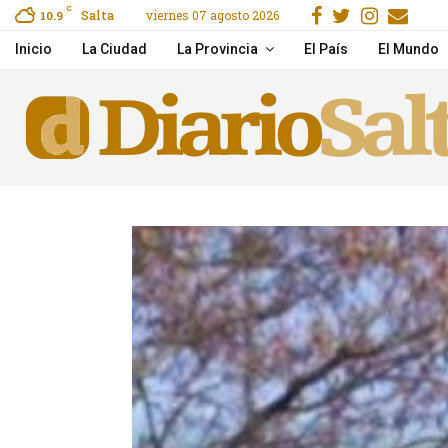
Facebook
Gorjeo
Instag
Ema
C
Salta
viernes 07 agosto 2026
reet, Secure & Easy
10.9
Mirá el show Serú Girá
Inicio
La Ciudad
La Provincia
El País
El Mundo