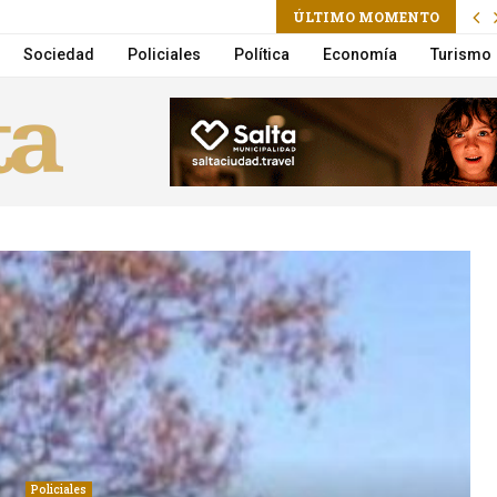
ram
il
ÚLTIMO MOMENTO
n por Lebón y Aznar en vivo por Flow
Sociedad
Policiales
Política
Economía
Turismo
Policiales