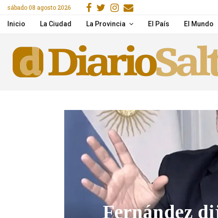
Facebook
Gorjeo
Instagram
Email
sábado 08 agosto 2026
Una mujer murió tras un
Inicio
La Ciudad
La Provincia
El País
El Mundo
Fernández dij