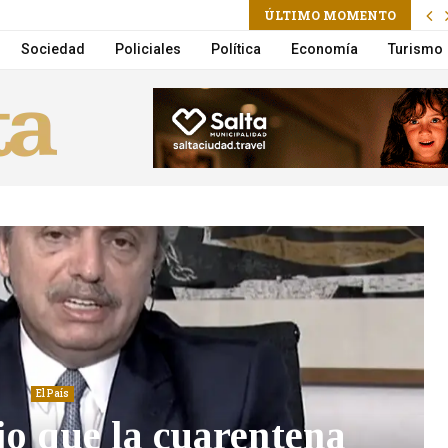
ÚLTIMO MOMENTO
 vuelco en la Circunvalación
Sociedad
Policiales
Política
Economía
Turismo
El País
o que la cuarentena