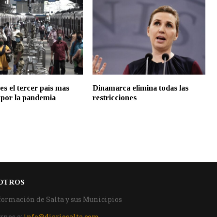
es el tercer país mas
Dinamarca elimina todas las
 por la pandemia
restricciones
OTROS
formación de Salta y sus Municipios
rnos a:
info@diariosalta.com