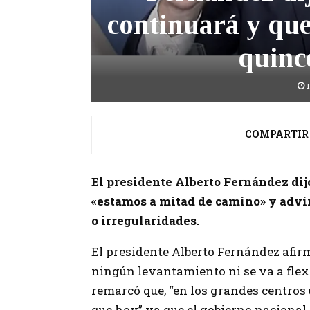
continuará y que
quinc
COMPARTIR
El presidente Alberto Fernández dij
«estamos a mitad de camino» y advir
o irregularidades.
El presidente Alberto Fernández afir
ningún levantamiento ni se va a flexi
remarcó que, “en los grandes centros
que hoy” ya que el gobierno nacional 