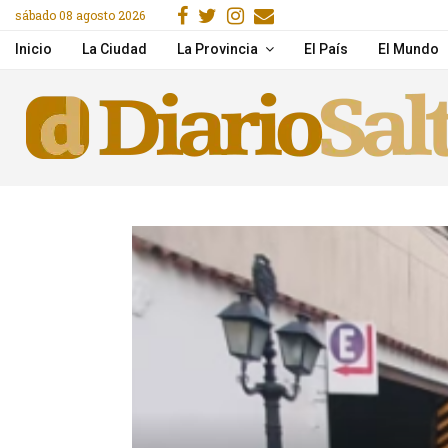
Facebook
Gorjeo
Instagram
Email
sábado 08 agosto 2026
acitaron en IA y herramientas de Google
Desde la próxima seman
Inicio
La Ciudad
La Provincia
El País
El Mundo