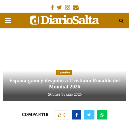
Facebook
Gorjeo
Instagram
Email
MENÚ
PRIMARIA
Deportes
España ganó y despidió a Cristiano Ronaldo del
Mundial 2026
lunes 06 julio 2026
COMPARTIR
0