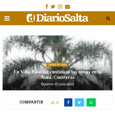
Facebook
Gorjeo
Instagram
Email
MENÚ
PRIMARIA
Ciudad de Salta
En Villa Palacios continúan las obras en la
Avda. Contreras
jueves 05 junio 2025
COMPARTIR
0