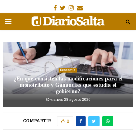
Facebook
Gorjeo
Instagram
Email
MENÚ
PRIMARIA
Economía
¿En que consisten las modificaciones para el
monotributo y Ganancias que estudia el
gobierno?
viernes 28 agosto 2020
COMPARTIR
0