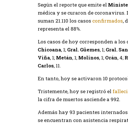
Según el reporte que emite el
Ministe
médica y se curaron de coronavirus. D
suman 21.110 los casos
confirmados
, 
representa el 88%.
Los casos de hoy corresponden a los
Chicoana
, 1;
Gral. Güemes
, 1;
Gral. Sa
Viña
, 1;
Metán
, 1;
Molinos
, 1;
Orán
, 4;
R
Carlos
, 11.
En tanto, hoy se activaron 10 protoco
Tristemente, hoy se registró el
fallec
la cifra de muertos asciende a 992.
Además hay 93 pacientes internados e
se encuentran con asistencia respira