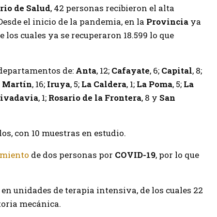
rio de Salud
, 42 personas recibieron el alta
esde el inicio de la pandemia, en la
Provincia
ya
de los cuales ya se recuperaron 18.599 lo que
 departamentos de:
Anta
, 12;
Cafayate
, 6;
Capital
, 8;
n Martín
, 16;
Iruya
, 5;
La Caldera
, 1;
La Poma
, 5;
La
ivadavia
, 1;
Rosario de la Frontera
, 8 y
San
los, con 10 muestras en estudio.
imiento
de dos personas por
COVID-19
, por lo que
n unidades de terapia intensiva, de los cuales 22
toria mecánica.