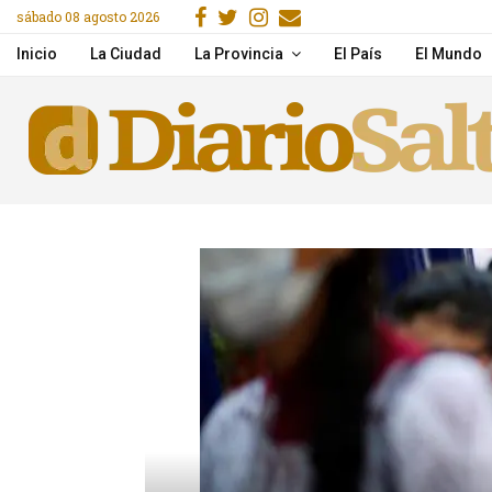
Facebook
Gorjeo
Instagram
Email
sábado 08 agosto 2026
acitaron en IA y herramientas de Google
Desde la próxima seman
Inicio
La Ciudad
La Provincia
El País
El Mundo