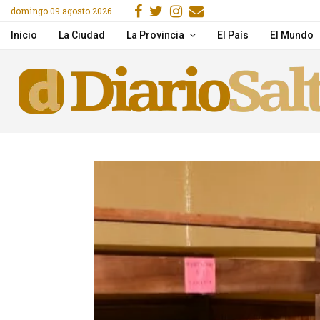
Facebook
Gorjeo
Instagram
Email
domingo 09 agosto 2026
Pricing & Mobile Access
Mercado San Miguel: ga
Inicio
La Ciudad
La Provincia
El País
El Mundo