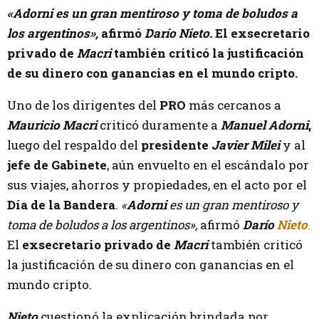
«Adorni es un gran mentiroso y toma de boludos a
los argentinos»,
afirmó
Darío Nieto.
El exsecretario
privado de
Macri
también criticó la justificación
de su dinero con ganancias en el mundo cripto.
Uno de los dirigentes del
PRO
más cercanos a
Mauricio Macri
criticó duramente a
Manuel Adorni
,
luego del respaldo del
presidente
Javier Milei
y al
jefe de Gabinete
, aún envuelto en el escándalo por
sus viajes, ahorros y propiedades, en el acto por el
Día de la Bandera
.
«
Adorni
es un gran mentiroso y
toma de boludos a los argentinos»,
afirmó
Darío
Nieto
.
El
exsecretario privado de
Macri
también criticó
la justificación de su dinero con ganancias en el
mundo cripto.
Nieto
cuestionó la explicación brindada por