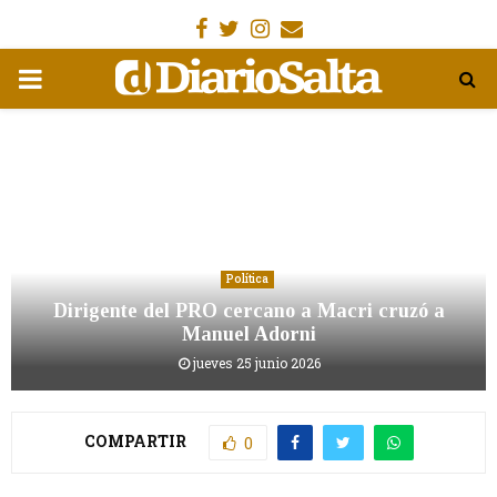
Facebook
Gorjeo
Instagram
Email
MENÚ
PRIMARIA
Política
Dirigente del PRO cercano a Macri cruzó a
Manuel Adorni
jueves 25 junio 2026
COMPARTIR
0